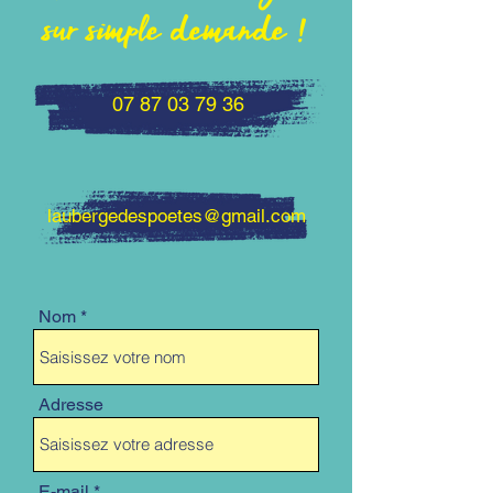
sur simple demande !
07 87 03 79 36
laubergedespoetes@gmail.com
Nom
Adresse
E-mail