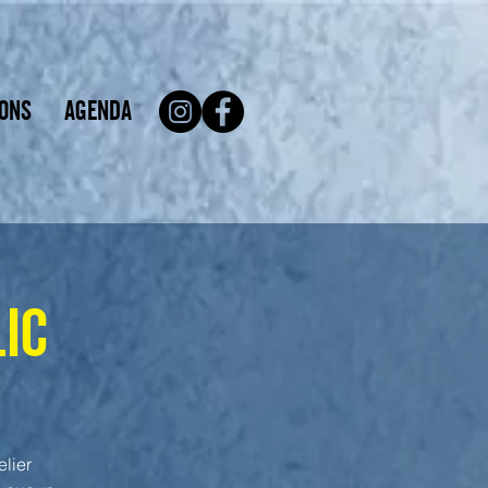
IONS
AGENDA
ic
lier