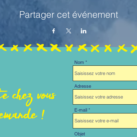
Partager cet événement
Nom
ite chez vous
Adresse
demande !
E-mail
Objet