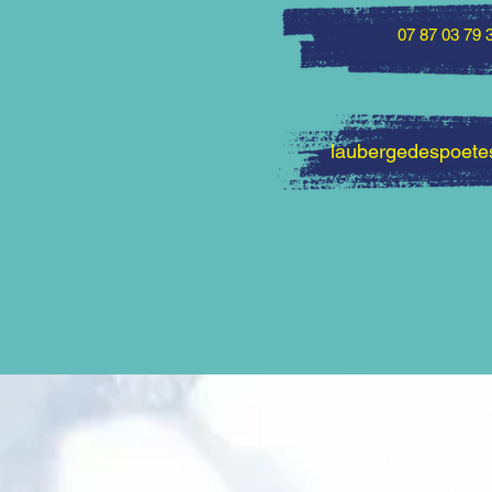
07 87 03 79 
laubergedespoet
Site réalisé par © 202
lapetitevidal@
Charte graphique réalisée