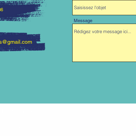
36
Message
es@gmail.com
3
La petite Vidal
.
gmail.com
Politiq
 par Sharzad Laugier
M