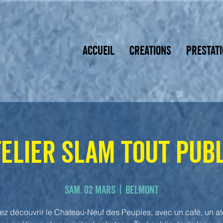
ACCUEIL
CREATIONS
PRESTAT
telier slam tout publ
sam. 02 mars
  |  
Belmont
ez découvrir le Chateau-Neuf des Peuples, avec un café, un ate