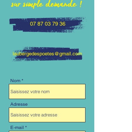
sur simple demande !
07 87 03 79 36
laubergedespoetes@gmail.com
Nom
Adresse
E-mail