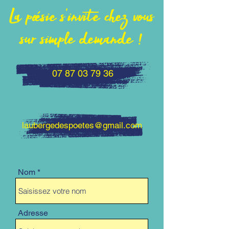
La poésie s'invite chez vous
sur simple demande !
07 87 03 79 36
laubergedespoetes@gmail.com
Nom
Adresse